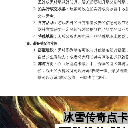
圣器或天尊级武器防具。通关后还能升级奖励等级
拍卖行或交易群
：玩家可以在拍卖行或交易群中收
交易安全。
官方活动
：游戏内外的官方渠道公告的信息可以在
这种方式需要一定的运气才能得到自己想要的物品
特殊地图
：天尊装备也可能在一些特殊地图上掉落
四、装备搭配与淬炼
搭配建议
：天尊系列装备可以与其他装备进行搭配
自己的生存能力；或者将天尊防具与高攻击的武器
淬炼方向
：在《冰雪点卡版》中，专属装备的淬炼
如，战士的天尊装备可以淬炼“攻防一体、爆发破阵
则可以淬炼“辅助续航、召唤协同”属性。
冰雪传奇点