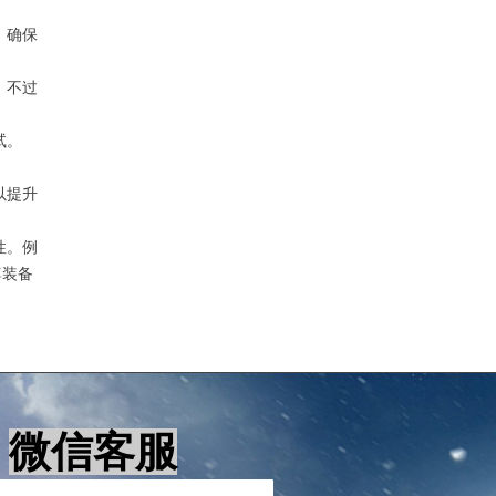
，确保
。不过
试。
以提升
性。例
尊装备
微信客服