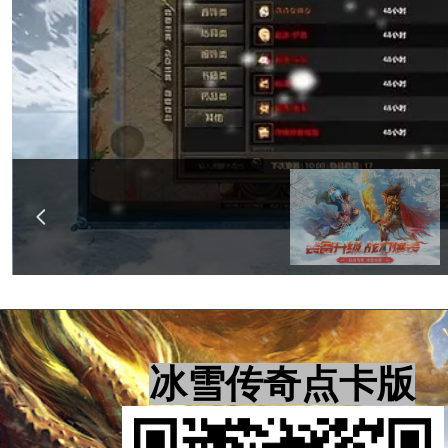
넳
冰雪传奇点卡版