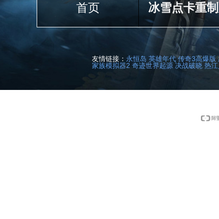
首页
冰雪点卡重制
友情链接：
永恒岛
英雄年代
传奇3高爆版
家族模拟器2
奇迹世界起源
决战破晓
热江